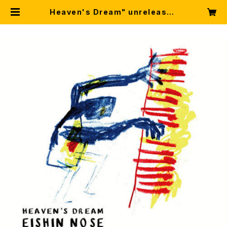
Heaven's Dream" unreleased
takes. audio wave ヘブンズド
リーム未公開テイク | 野瀬栄進