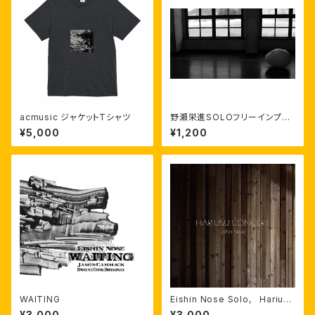
acmusic ジャケットTシャツ
野瀬栄進SOLOフリーインプロ
ビゼーション 2021.2.14 美唄
¥5,000
¥1,200
アルテピアッツァ
WAITING
Eishin Nose Solo, Hariusu
Concert
¥3,000
¥3,000