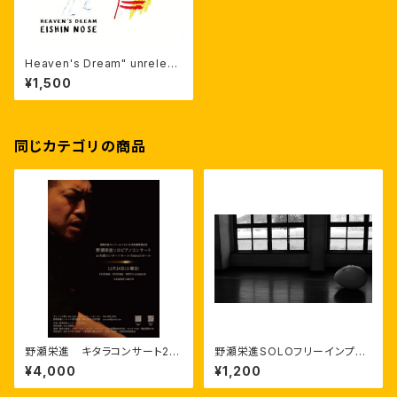
Heaven's Dream" unreleas
ed takes. audio wave ヘ
¥1,500
ブンズドリーム未公開テイク
同じカテゴリの商品
野瀬栄進 キタラコンサート20
野瀬栄進SOLOフリーインプロ
23
ビゼーション 2021.2.14 美唄
¥4,000
¥1,200
アルテピアッツァ