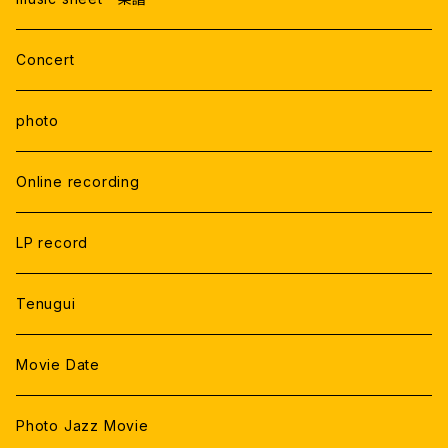
Studio Rercording
Concert
photo
Online recording
LP record
Tenugui
Movie Date
Photo Jazz Movie