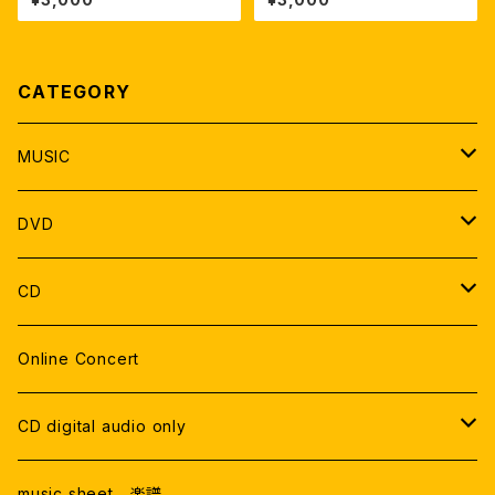
CATEGORY
MUSIC
SOLO
DVD
DUO
DVD 郵送
CD
THE GATE
TRIO
DVDデータ
Live Recording
Online Concert
ONLINE LIVE
Studio Recording
CD digital audio only
RECORDING
Live Recording
music sheet 楽譜