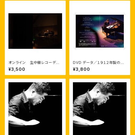
オンライン 生中継レコーディ
DVD データ／１９１２年製のニ
ング風景 at KITARA202010/
ューヨークスタインウェイで弾い
¥3,500
¥3,800
31 （あとでもみれます）
たソロピアノ