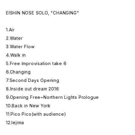
EISHIN NOSE SOLO, "CHANGING"
1.Air
2.Water
3.Water Flow
4.Walk in
5.Free Improvisation take 6
6.Changing
7.Second Days Opening
8.Inside out dream 2016
9.Opening Free~Northern Lights Prologue
10.Back in New York
11.Pico Pico(with audience)
12.Iejima