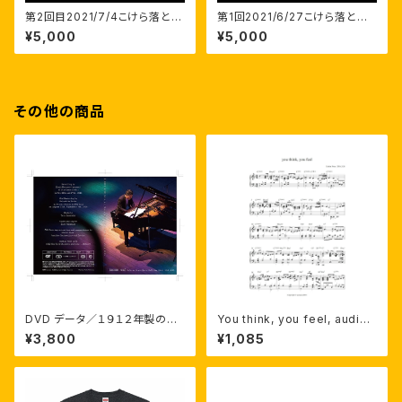
第2回目2021/7/4こけら落とし
第1回2021/6/27こけら落とし
コンサート生配信＋後でも見え
コンサート生配信+後でも見える
¥5,000
¥5,000
る映像。
映像
その他の商品
DVD データ／１９１２年製のニ
You think, you feel, audio+
ューヨークスタインウェイで弾い
music sheet
¥3,800
¥1,085
たソロピアノ