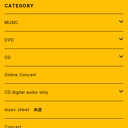
CATEGORY
MUSIC
SOLO
DVD
DUO
DVD 郵送
CD
THE GATE
TRIO
DVDデータ
Live Recording
Online Concert
ONLINE LIVE
Studio Recording
CD digital audio only
RECORDING
Live Recording
music sheet 楽譜
Studio Rercording
Concert