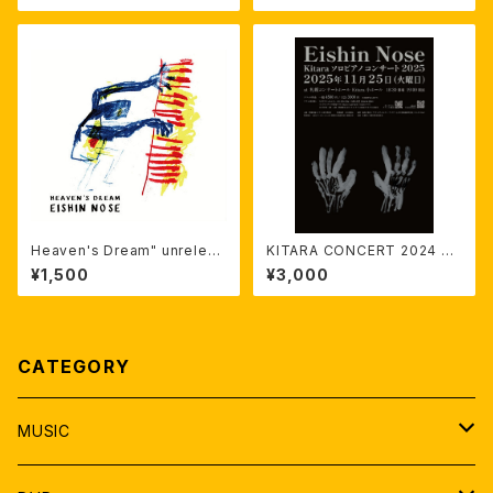
Heaven's Dream" unreleas
KITARA CONCERT 2024 DV
ed takes. audio wave ヘ
D データ
¥1,500
¥3,000
ブンズドリーム未公開テイク
CATEGORY
MUSIC