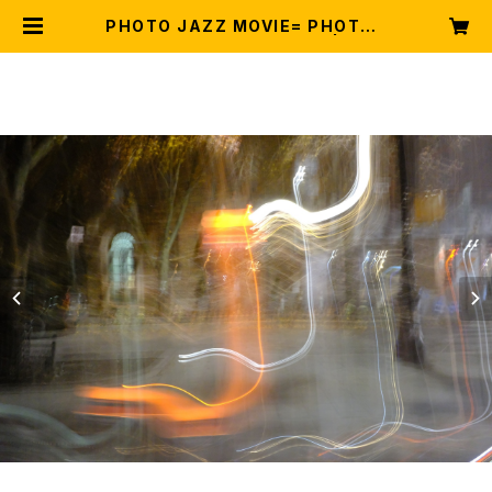
PHOTO JAZZ MOVIE= PHOTO+
MUSIC by EISHIN NOSE | 野瀬
栄進