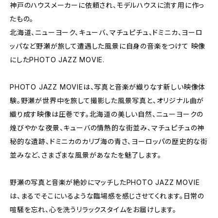
神戸のハウスメーカーに依頼され、モデルハウスに流す用に作っ
たもの。
北海道、ニューヨーク、キューバ、マチュピチュ、ドミニカ、ヨーロ
ッパなど野瀬が旅して遭遇した風景に自身の音楽をつけて 映像
にしたPHOTO JAZZ MOVIE.
PHOTO JAZZ MOVIEは、写真と音楽が織りなす新しい映像体
験。野瀬が世界中を旅して撮影した風景写真と、オリジナル曲が
織り成す映像は圧巻です。北海道の美しい自然、ニューヨークの
煌びやかな夜景、キューバの情熱的な街並み、マチュピチュの神
秘的な遺跡、ドミニカのカリブ海の青さ、ヨーロッパの歴史的な街
並みなど、さまざまな風景があなたを魅了します。
野瀬の写真と音楽が絶妙にマッチしたPHOTO JAZZ MOVIE
は、まるでそこにいるような臨場感を感じさせてくれます。日常の
喧騒を忘れ、心を洗うリラックスタイムをお届けします。