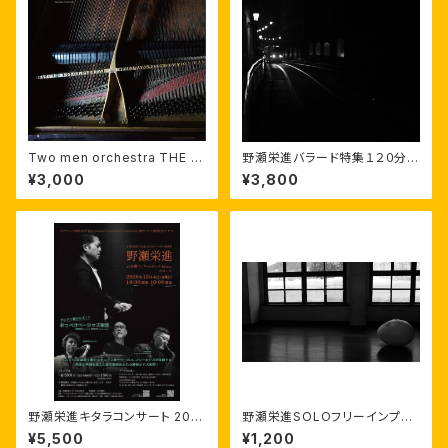
Two men orchestra THE G
野瀬栄進バラード特集１２０分•
ATE, Rituals II – Memories
EISHIN NOSE 120 minutes
¥3,000
¥3,800
of Ballad
野瀬栄進キタラコンサート 202
野瀬栄進SOLOフリーインプロ
6 一般席 5500円
ビゼーション 2021.2.14 美唄
¥5,500
¥1,200
アルテピアッツァ