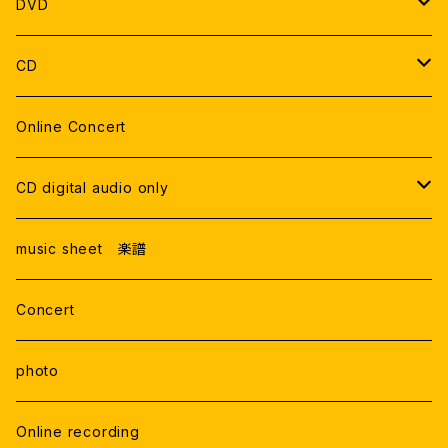
SOLO
DVD
DUO
DVD 郵送
CD
THE GATE
TRIO
DVDデータ
Live Recording
Online Concert
ONLINE LIVE
Studio Recording
CD digital audio only
RECORDING
Live Recording
music sheet 楽譜
Studio Rercording
Concert
photo
Online recording