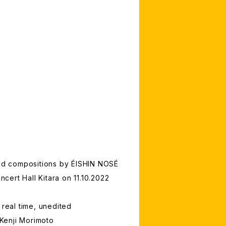
and compositions by ÉISHIN NOSÉ
ert Hall Kitara on 11.10.2022
 real time, unedited
 Kenji Morimoto