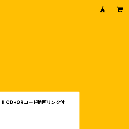
T II CD+QRコード動画リンク付