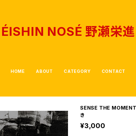
ÉISHIN NOSÉ 野瀬栄進
HOME
ABOUT
CATEGORY
CONTACT
SENSE THE MOMEN
き
¥3,000