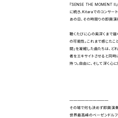
『SENSE THE MOMENT I
に続き、Kitaraでのコンサー
あの日、その時限りの即興演
聴くたびに心の奥深くまで届
の可能性。これまで感じたこ
間」を凝縮した曲たちは、ど
者をエキサイトさせると同時
持つ。自由に、そして深く心に
——————————
その場で何も決めず即興演奏
世界最高峰のベーゼンドルフ