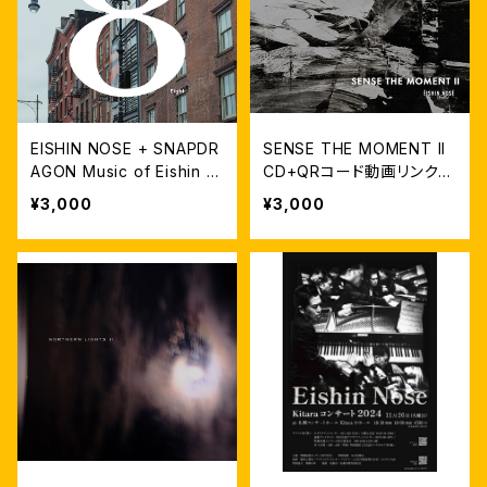
EISHIN NOSE + SNAPDR
SENSE THE MOMENT II
AGON Music of Eishin N
CD+QRコード動画リンク付
ose "Eight”
き
¥3,000
¥3,000