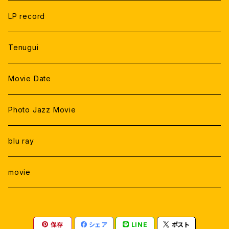
LP record
Tenugui
Movie Date
Photo Jazz Movie
blu ray
movie
保存
シェア
LINE
ポスト