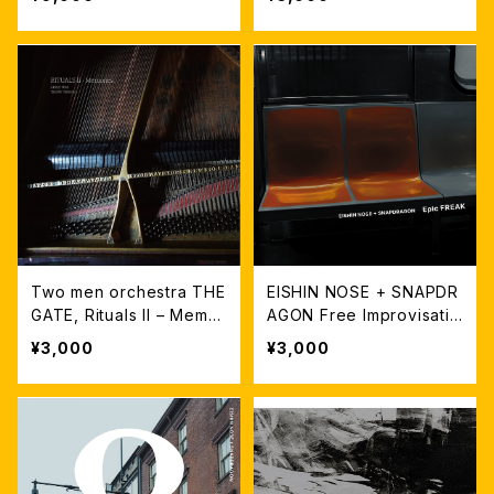
Two men orchestra THE
EISHIN NOSE + SNAPDR
GATE, Rituals II – Memor
AGON Free Improvisatio
ies
ns “Epic FREAK”
¥3,000
¥3,000