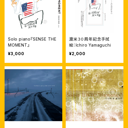
Solo piano『SENSE THE
渡米３０周年記念手拭
MOMENT』
絵：Ichiro Yamaguchi
¥3,000
¥2,000