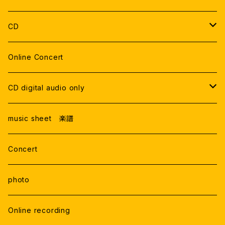
DUO
DVD 郵送
CD
THE GATE
TRIO
DVDデータ
Live Recording
Online Concert
ONLINE LIVE
Studio Recording
CD digital audio only
RECORDING
Live Recording
music sheet 楽譜
Studio Rercording
Concert
photo
Online recording