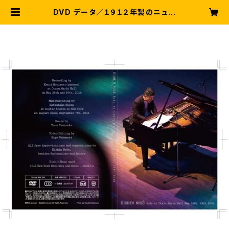
DVD データ／１９１２年製のニュー
ヨークスタインウェイで弾いたソロピ
アノ | 野瀬栄進