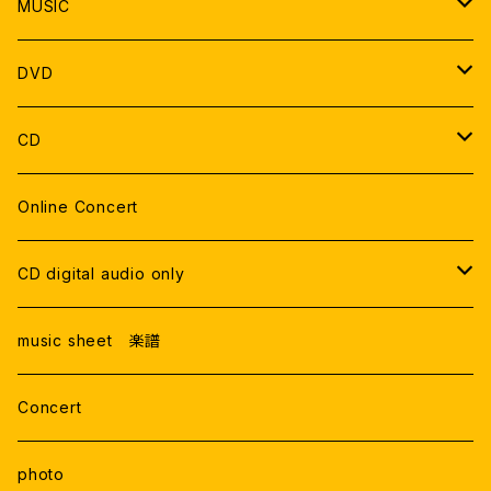
MUSIC
SOLO
DVD
DUO
DVD 郵送
CD
THE GATE
TRIO
DVDデータ
Live Recording
Online Concert
ONLINE LIVE
Studio Recording
CD digital audio only
RECORDING
Live Recording
music sheet 楽譜
Studio Rercording
Concert
photo