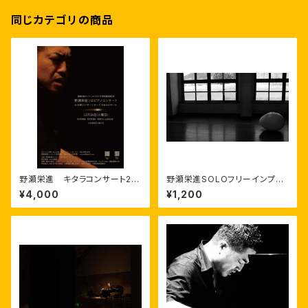
同じカテゴリの商品
野瀬栄進 キタラコンサート20
野瀬栄進SOLOフリーインプロ
23
ビゼーション 2021.2.14 美唄
¥4,000
¥1,200
アルテピアッツァ