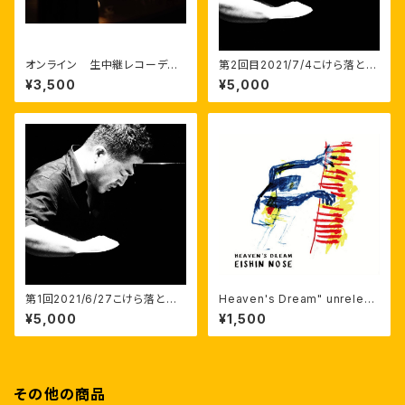
オンライン 生中継レコーディ
第2回目2021/7/4こけら落とし
ング風景 at KITARA202010/
コンサート生配信＋後でも見え
¥3,500
¥5,000
31 （あとでもみれます）
る映像。
第1回2021/6/27こけら落とし
Heaven's Dream" unreleas
コンサート生配信+後でも見える
ed takes. audio wave ヘ
¥5,000
¥1,500
映像
ブンズドリーム未公開テイク
その他の商品