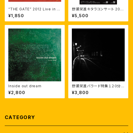
“THE GATE” 2012 Live in S
野瀬栄進キタラコンサート 202
hibuya
6 一般席 5500円
¥1,850
¥5,500
Inside out dream
野瀬栄進バラード特集１２０分•
EISHIN NOSE 120 minutes
¥2,800
¥3,800
of Ballad
CATEGORY