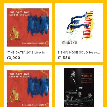
“THE GATE” 2012 Live in S
EISHIN NOSE SOLO Heave
hibuya
n’s Dream
¥3,000
¥1,580