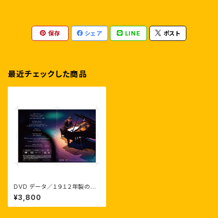
保存
シェア
LINE
ポスト
最近チェックした商品
DVD データ／１９１２年製のニ
ューヨークスタインウェイで弾い
¥3,800
たソロピアノ